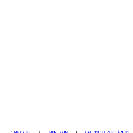
STARTSEITE
|
IMPRESSUM
|
DATENSCHUTZERKLÄRUNG